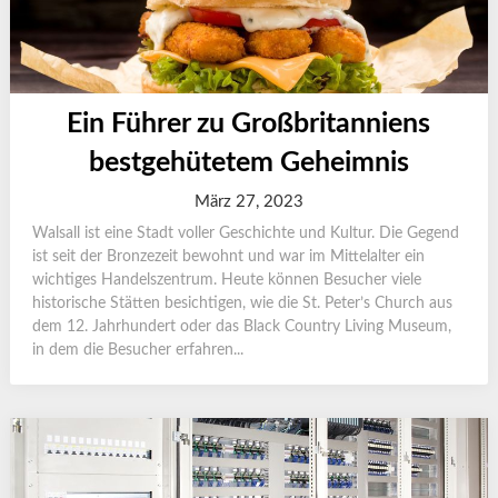
Ein Führer zu Großbritanniens
bestgehütetem Geheimnis
März 27, 2023
Walsall ist eine Stadt voller Geschichte und Kultur. Die Gegend
ist seit der Bronzezeit bewohnt und war im Mittelalter ein
wichtiges Handelszentrum. Heute können Besucher viele
historische Stätten besichtigen, wie die St. Peter’s Church aus
dem 12. Jahrhundert oder das Black Country Living Museum,
in dem die Besucher erfahren...