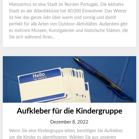
Matosinhos ist eine Stadt im Norden Portugals. Die lebhafte
Stadt an der Atlantikküste hat 80.000 Einwohner. Das Wetter
ist hier das ganze Jahr über warm und sonnig und damit
perfekt für alle Arten von Outdoor-Aktivitäten. Außerdem gibt
es mehrere Museen, Kunstgalerien und historische Stätten, die
Sie sich während Ihres...
Aufkleber für die Kindergruppe
Dezember 8, 2022
Wenn Sie eine Kindergruppe leiten, benötigen Sie Aufkleber,
um die Kinder zu identifizieren. Wählen Sie aus unserem