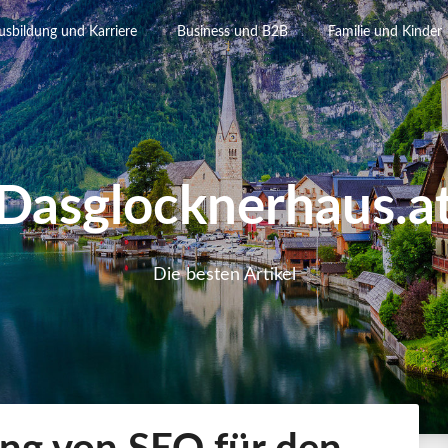
usbildung und Karriere
Business und B2B
Familie und Kinder
Dasglocknerhaus.a
Die besten Artikel