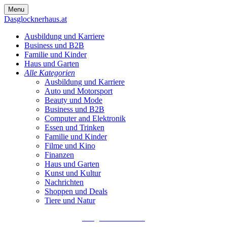
Skip
Menu
to
Dasglocknerhaus.at
content
Ausbildung und Karriere
Business und B2B
Familie und Kinder
Haus und Garten
Alle Kategorien
Ausbildung und Karriere
Auto und Motorsport
Beauty und Mode
Business und B2B
Computer and Elektronik
Essen und Trinken
Familie und Kinder
Filme und Kino
Finanzen
Haus und Garten
Kunst und Kultur
Nachrichten
Shoppen und Deals
Tiere und Natur
Dasglocknerhaus.at
Die besten Artikel