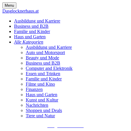
Skip
Menu
to
Dasglocknerhaus.at
content
Ausbildung und Karriere
Business und B2B
Familie und Kinder
Haus und Garten
Alle Kategorien
Ausbildung und Karriere
Auto und Motorsport
Beauty und Mode
Business und B2B
Computer and Elektronik
Essen und Trinken
Familie und Kinder
Filme und Kino
Finanzen
Haus und Garten
Kunst und Kultur
Nachrichten
Shoppen und Deals
Tiere und Natur
Dasglocknerhaus.at
Die besten Artikel