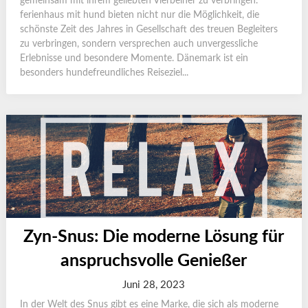
gemeinsam mit ihrem geliebten Vierbeiner zu verbringen.
ferienhaus mit hund bieten nicht nur die Möglichkeit, die
schönste Zeit des Jahres in Gesellschaft des treuen Begleiters
zu verbringen, sondern versprechen auch unvergessliche
Erlebnisse und besondere Momente. Dänemark ist ein
besonders hundefreundliches Reiseziel...
Zyn-Snus: Die moderne Lösung für
anspruchsvolle Genießer
Juni 28, 2023
In der Welt des Snus gibt es eine Marke, die sich als moderne