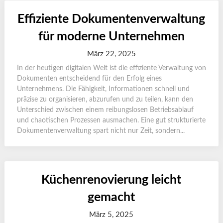
Effiziente Dokumentenverwaltung
für moderne Unternehmen
März 22, 2025
In der heutigen digitalen Welt ist die effiziente Verwaltung von
Dokumenten entscheidend für den Erfolg eines
Unternehmens. Die Fähigkeit, Informationen schnell und
präzise zu organisieren, abzurufen und zu teilen, kann den
Unterschied zwischen einem reibungslosen Betriebsablauf
und chaotischen Prozessen ausmachen. Eine gut strukturierte
Dokumentenverwaltung spart nicht nur Zeit, sondern...
Küchenrenovierung leicht
gemacht
März 5, 2025