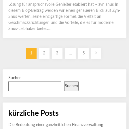
Lösung für anspruchsvolle Genießer etabliert hat – zyn snus In
diesem Blog-Beitrag werden wir einen genaueren Blick auf Zyn-
Snus werfen, seine einzigartige Formel, die Vielfalt an
Geschmacksrichtungen und die Vorteile, die es für moderne
Snus-Liebhaber bietet....
Seitennummerierung
1
2
3
…
5
der
Beiträge
Suchen
Suchen
kürzliche Posts
Die Bedeutung einer ganzheitlichen Finanzverwaltung