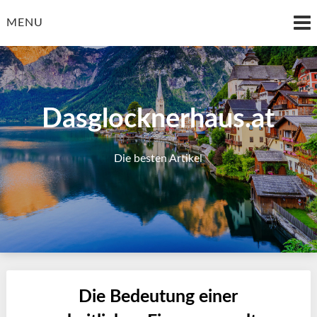
Skip
to
MENU
content
Dasglocknerhaus.at
Die besten Artikel
Die Bedeutung einer