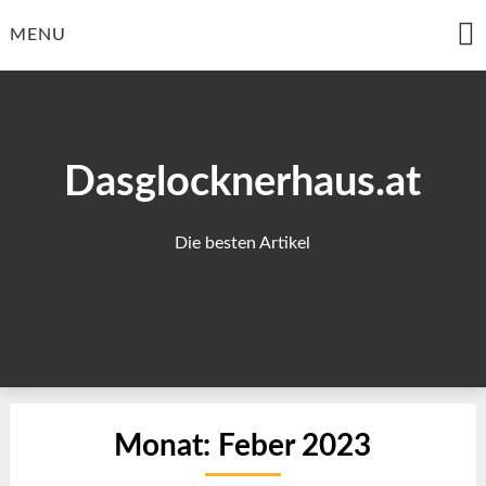
Skip
to
MENU
content
Dasglocknerhaus.at
Die besten Artikel
Monat:
Feber 2023