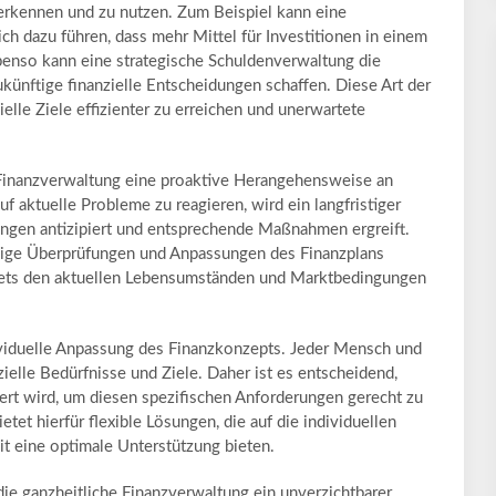
 erkennen und zu nutzen. Zum Beispiel kann eine
h dazu führen, dass mehr Mittel für Investitionen in einem
benso kann eine strategische Schuldenverwaltung die
ukünftige finanzielle Entscheidungen schaffen. Diese Art der
ielle Ziele effizienter zu erreichen und unerwartete
.
e Finanzverwaltung eine proaktive Herangehensweise an
uf aktuelle Probleme zu reagieren, wird ein langfristiger
ungen antizipiert und entsprechende Maßnahmen ergreift.
ßige Überprüfungen und Anpassungen des Finanzplans
stets den aktuellen Lebensumständen und Marktbedingungen
dividuelle Anpassung des Finanzkonzepts. Jeder Mensch und
ielle Bedürfnisse und Ziele. Daher ist es entscheidend,
rt wird, um diesen spezifischen Anforderungen gerecht zu
et hierfür flexible Lösungen, die auf die individuellen
 eine optimale Unterstützung bieten.
ie ganzheitliche Finanzverwaltung ein unverzichtbarer