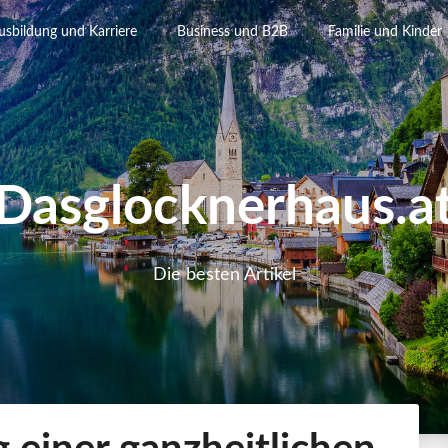
usbildung und Karriere
Business und B2B
Familie und Kinder
Dasglocknerhaus.a
Die besten Artikel