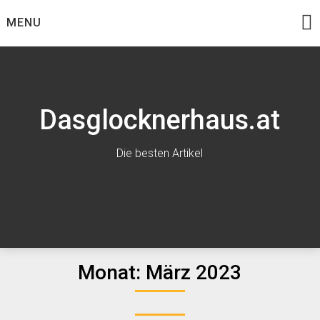
Skip
MENU
to
content
Dasglocknerhaus.at
Die besten Artikel
Monat:
März 2023