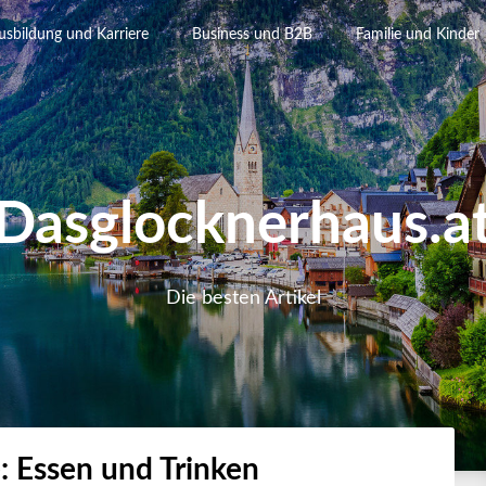
usbildung und Karriere
Business und B2B
Familie und Kinder
Dasglocknerhaus.a
Die besten Artikel
e:
Essen und Trinken