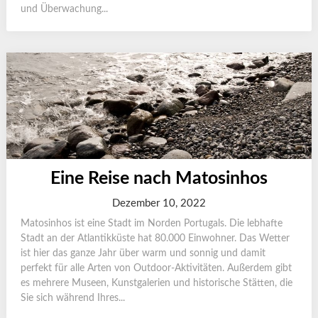
und Überwachung...
Eine Reise nach Matosinhos
Dezember 10, 2022
Matosinhos ist eine Stadt im Norden Portugals. Die lebhafte
Stadt an der Atlantikküste hat 80.000 Einwohner. Das Wetter
ist hier das ganze Jahr über warm und sonnig und damit
perfekt für alle Arten von Outdoor-Aktivitäten. Außerdem gibt
es mehrere Museen, Kunstgalerien und historische Stätten, die
Sie sich während Ihres...