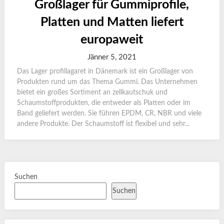
Großlager für Gummiprofile,
Platten und Matten liefert
europaweit
Jänner 5, 2021
Das Lager profillagaret in Dänemark ist ein Großlager von
Produkten rund um das Thema Gummi. Das Unternehmen
bietet ein großes Sortiment an zellkautschuk und
Schaumstoffprodukten, die entweder als Platten oder im
Band geliefert werden. Sie führen EPDM, CR, NBR und viele
andere Produkte. Der Schaumstoff ist flexibel und sehr...
Suchen
Suchen