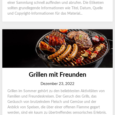
einer Sammlung schnell auffinden und abrufen. Die Etiketten
sollten grundlegende Informationen wie Titel, Datum, Quelle
und Copyright-Informationen für das Material...
Grillen mit Freunden
Dezember 23, 2022
Grillen im Sommer gehört zu den beliebtesten Aktivitäten von
Familien und Freundeskreisen. Der Geruch des Grills, das
Geräusch von brutzelndem Fleisch und Gemüse und der
Anblick von Speisen, die über einer offenen Flamme gegart
werden, sind ein kaum zu übertreffendes sensorisches Erlebnis.