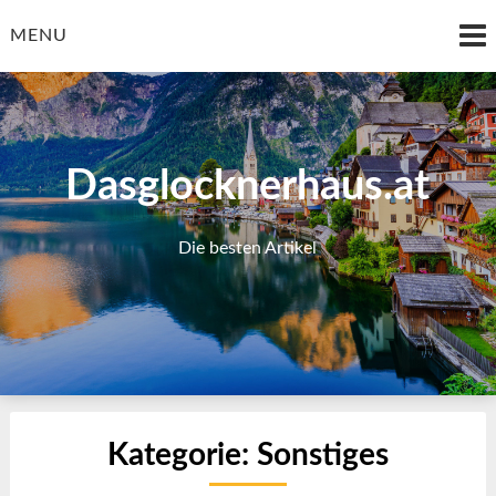
Skip
to
MENU
content
Dasglocknerhaus.at
Die besten Artikel
Kategorie:
Sonstiges