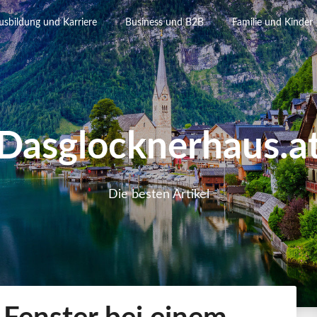
usbildung und Karriere
Business und B2B
Familie und Kinder
Dasglocknerhaus.a
Die besten Artikel