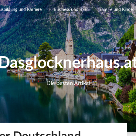
usbildung und Karriere
Business und B2B
Familie und Kinder
Dasglocknerhaus.a
Die besten Artikel