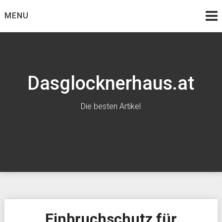
Skip
MENU
to
content
Dasglocknerhaus.at
Die besten Artikel
Einbruchschutz für