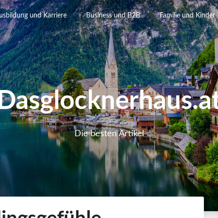
usbildung und Karriere
Business und B2B
Familie und Kinder
Dasglocknerhaus.a
Die besten Artikel