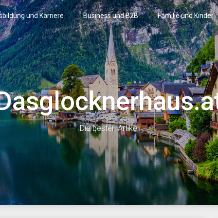
bildung und Karriere
Business und B2B
Familie und Kinder
Dasglocknerhaus.a
Die besten Artikel