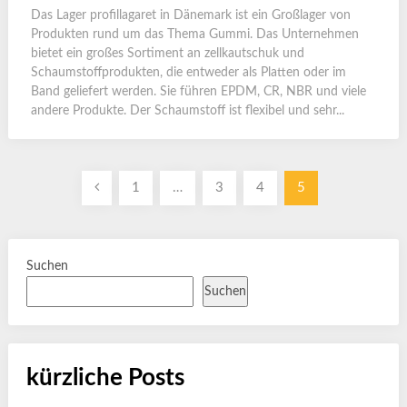
Das Lager profillagaret in Dänemark ist ein Großlager von
Produkten rund um das Thema Gummi. Das Unternehmen
bietet ein großes Sortiment an zellkautschuk und
Schaumstoffprodukten, die entweder als Platten oder im
Band geliefert werden. Sie führen EPDM, CR, NBR und viele
andere Produkte. Der Schaumstoff ist flexibel und sehr...
Seitennummerierung
1
…
3
4
5
der
Beiträge
Suchen
Suchen
kürzliche Posts