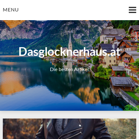
Skip
to
MENU
content
Dasglocknerhaus.at
Die besten Artikel